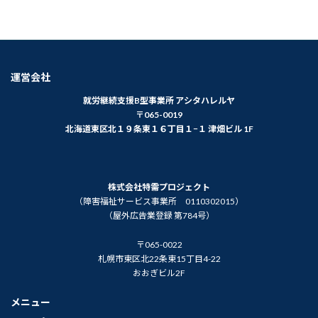
運営会社
就労継続支援B型事業所 アシタハレルヤ
〒065-0019
北海道東区北１９条東１６丁目１−１ 津畑ビル 1F
株式会社特需プロジェクト
（障害福祉サービス事業所 0110302015）
（屋外広告業登録 第784号）
〒065-0022
札幌市東区北22条東15丁目4-22
おおぎビル2F
メニュー