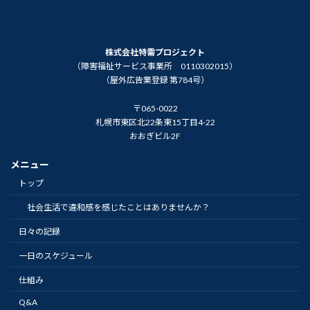
株式会社特需プロジェクト
（障害福祉サービス事業所 0110302015）
（屋外広告業登録 第784号）
〒065-0022
札幌市東区北22条東15丁目4-22
おおぎビル2F
メニュー
トップ
社会生活で違和感を感じたことはありませんか？
日々の記録
一日のスケジュール
仕組み
Q&A