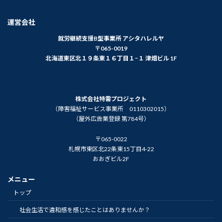
運営会社
就労継続支援B型事業所 アシタハレルヤ
〒065-0019
北海道東区北１９条東１６丁目１−１ 津畑ビル 1F
株式会社特需プロジェクト
（障害福祉サービス事業所 0110302015）
（屋外広告業登録 第784号）
〒065-0022
札幌市東区北22条東15丁目4-22
おおぎビル2F
メニュー
トップ
社会生活で違和感を感じたことはありませんか？