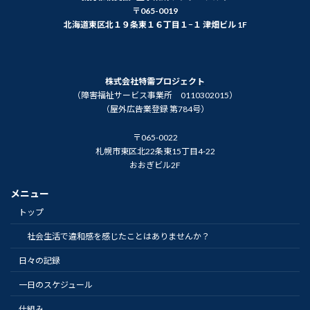
〒065-0019
北海道東区北１９条東１６丁目１−１ 津畑ビル 1F
株式会社特需プロジェクト
（障害福祉サービス事業所 0110302015）
（屋外広告業登録 第784号）
〒065-0022
札幌市東区北22条東15丁目4-22
おおぎビル2F
メニュー
トップ
社会生活で違和感を感じたことはありませんか？
日々の記録
一日のスケジュール
仕組み