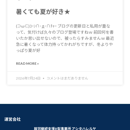
暑くても夏が好き★
(⊃ω⊂)ｺｰﾝ∩･д･∩ﾁｬｰ ブログの更新日と私用が重な
って、気付けば久々のブログ登場ですねｗ 前回何を書
いたか思い出せないので、被ったらすみませんｗ 最近
急に暑くなって体力持ってかれがちですが、冬よりや
っぱり夏が好
READ MORE »
2026年7月24日
コメントはまだありません
運営会社
就労継続支援B型事業所 アシタハレルヤ