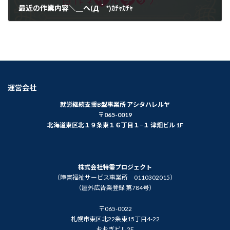
最近の作業内容＼＿ヘ(Д｀*)ｶﾁｬｶﾁｬ
2024年1月16日
運営会社
就労継続支援B型事業所 アシタハレルヤ
〒065-0019
北海道東区北１９条東１６丁目１−１ 津畑ビル 1F
株式会社特需プロジェクト
（障害福祉サービス事業所 0110302015）
（屋外広告業登録 第784号）
〒065-0022
札幌市東区北22条東15丁目4-22
おおぎビル2F