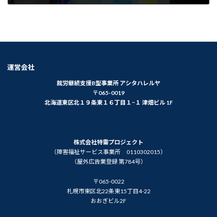
2023年6月5日
運営会社
就労継続支援B型事業所 アシタハレルヤ
〒065-0019
北海道東区北１９条東１６丁目１−１ 津畑ビル 1F
株式会社特需プロジェクト
（障害福祉サービス事業所 0110302015）
（屋外広告業登録 第784号）
〒065-0022
札幌市東区北22条東15丁目4-22
おおぎビル2F