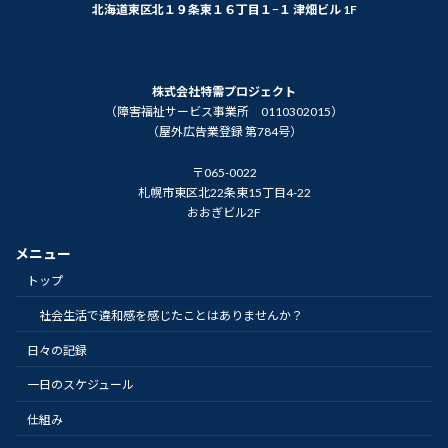
北海道東区北１９条東１６丁目１−１ 津畑ビル 1F
株式会社特需プロジェクト
（障害福祉サービス事業所 0110302015）
（屋外広告業登録 第784号）
〒065-0022
札幌市東区北22条東15丁目4-22
おおぎビル2F
メニュー
トップ
社会生活で違和感を感じたことはありませんか？
日々の記録
一日のスケジュール
仕組み