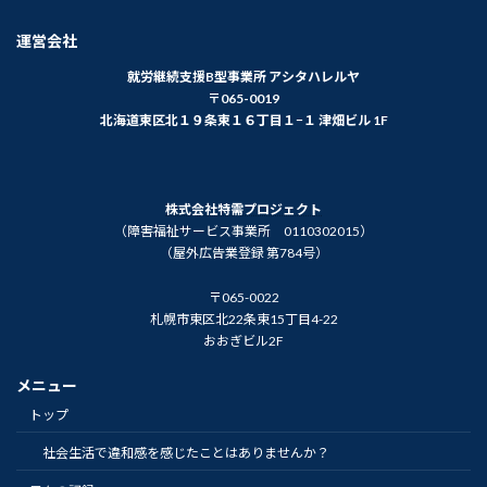
運営会社
就労継続支援B型事業所 アシタハレルヤ
〒065-0019
北海道東区北１９条東１６丁目１−１ 津畑ビル 1F
株式会社特需プロジェクト
（障害福祉サービス事業所 0110302015）
（屋外広告業登録 第784号）
〒065-0022
札幌市東区北22条東15丁目4-22
おおぎビル2F
メニュー
トップ
社会生活で違和感を感じたことはありませんか？