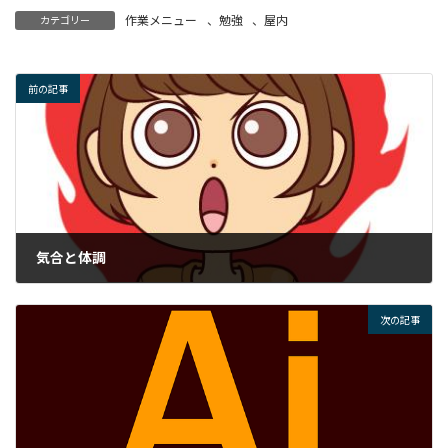
作業メニュー
、
勉強
、
屋内
カテゴリー
前の記事
気合と体調
2023年12月15日
次の記事