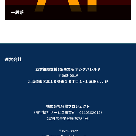
一段落
2023年12月19日
運営会社
就労継続支援B型事業所 アシタハレルヤ
〒065-0019
北海道東区北１９条東１６丁目１−１ 津畑ビル 1F
株式会社特需プロジェクト
（障害福祉サービス事業所 0110302015）
（屋外広告業登録 第784号）
〒065-0022