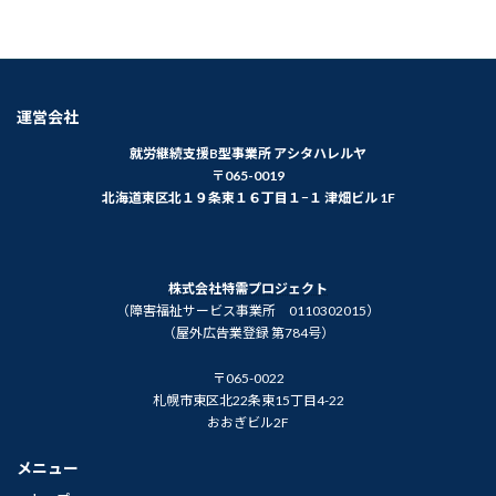
運営会社
就労継続支援B型事業所 アシタハレルヤ
〒065-0019
北海道東区北１９条東１６丁目１−１ 津畑ビル 1F
株式会社特需プロジェクト
（障害福祉サービス事業所 0110302015）
（屋外広告業登録 第784号）
〒065-0022
札幌市東区北22条東15丁目4-22
おおぎビル2F
メニュー