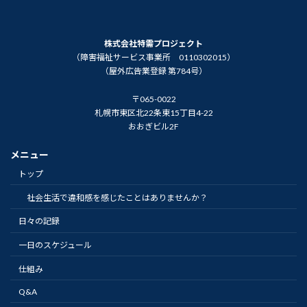
株式会社特需プロジェクト
（障害福祉サービス事業所 0110302015）
（屋外広告業登録 第784号）
〒065-0022
札幌市東区北22条東15丁目4-22
おおぎビル2F
メニュー
トップ
社会生活で違和感を感じたことはありませんか？
日々の記録
一日のスケジュール
仕組み
Q&A