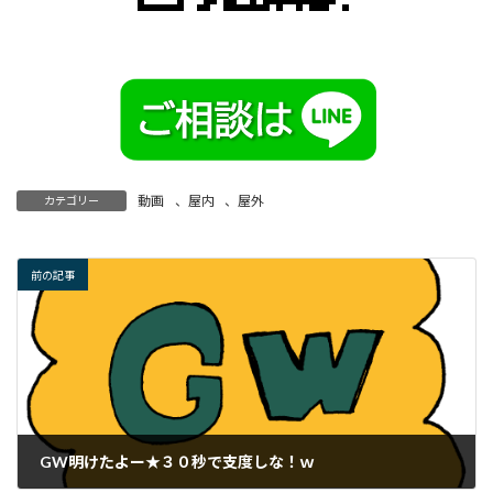
動画
、
屋内
、
屋外
カテゴリー
前の記事
GW明けたよー★３０秒で支度しな！ｗ