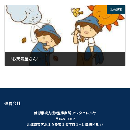
2024年5月7日
次の記事
”お天気屋さん”
2024年5月9日
運営会社
就労継続支援B型事業所 アシタハレルヤ
〒065-0019
北海道東区北１９条東１６丁目１−１ 津畑ビル 1F