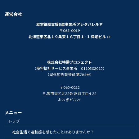
運営会社
就労継続支援B型事業所 アシタハレルヤ
〒065-0019
北海道東区北１９条東１６丁目１−１ 津畑ビル 1F
株式会社特需プロジェクト
（障害福祉サービス事業所 0110302015）
（屋外広告業登録 第784号）
〒065-0022
札幌市東区北22条東15丁目4-22
おおぎビル2F
メニュー
トップ
社会生活で違和感を感じたことはありませんか？