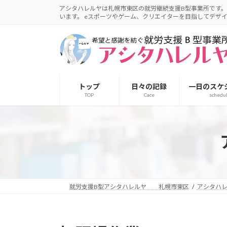
アシタハレルヤは札幌市東区の就労継続支援B型事業所です。
います。 eスポーツやゲーム、クリエイターを目指してデザ
トップ
日々の記録
一日のスケ
TOP
Cace
schedu
就労支援B型アシタハレルヤ 札幌市東区
アシタハ