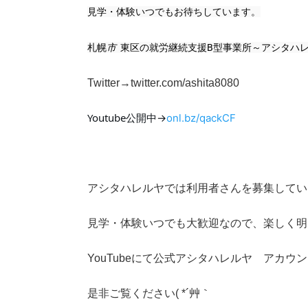
見学・体験いつでもお待ちしています。
札幌
市
東区の就労継続支援B型事業所～アシタハレ
Twitter→twitter.com/ashita8080
Youtube公開中→
onl.bz/qackCF
アシタハレルヤでは利用者さんを募集しています
見学・体験いつでも大歓迎なので、楽しく明
YouTubeにて公式アシタハレルヤ アカ
是非ご覧ください( *´艸｀