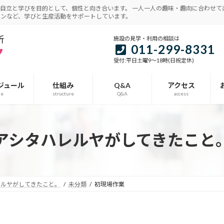
自立と学びを目的として、個性と向き合います。 一人一人の趣味・趣向に合わせて
インなど、学びと生産活動をサポートしています。
施設の見学・利用の相談は
011-299-8331
受付:平日土曜9～18時(日祝定休)
ジュール
仕組み
Q&A
アクセス
le
structure
Q&A
access
アシタハレルヤがしてきたこと
レルヤがしてきたこと。
未分類
初現場作業