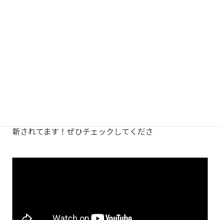
最初は貼った時に空気が入っていましたが、今は空気が入らな
い様に気を付けています。
経験がなく初めての方も、安心して働けます！
ぜひ見学体験いつまでもお待ちしています。
また、ユーチューブでアシタハレルヤから動画が２本更
新されてます！ぜひチェックしてくださ