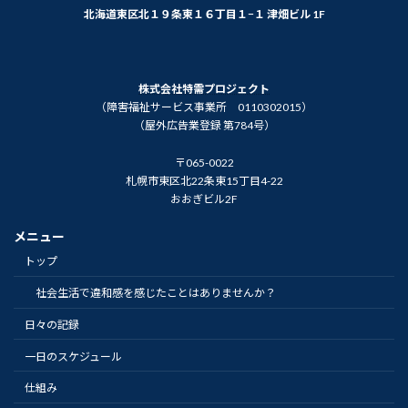
北海道東区北１９条東１６丁目１−１ 津畑ビル 1F
株式会社特需プロジェクト
（障害福祉サービス事業所 0110302015）
（屋外広告業登録 第784号）
〒065-0022
札幌市東区北22条東15丁目4-22
おおぎビル2F
メニュー
トップ
社会生活で違和感を感じたことはありませんか？
日々の記録
一日のスケジュール
仕組み