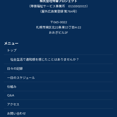
株式会社特需プロジェクト
（障害福祉サービス事業所 0110302015）
（屋外広告業登録 第784号）
〒065-0022
札幌市東区北22条東15丁目4-22
おおぎビル2F
メニュー
トップ
社会生活で違和感を感じたことはありませんか？
日々の記録
一日のスケジュール
仕組み
Q&A
アクセス
お問い合わせ