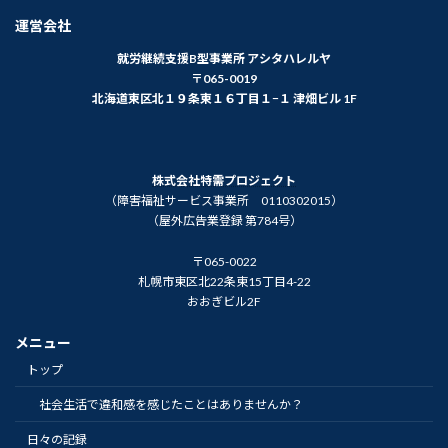
運営会社
就労継続支援B型事業所 アシタハレルヤ
〒065-0019
北海道東区北１９条東１６丁目１−１ 津畑ビル 1F
株式会社特需プロジェクト
（障害福祉サービス事業所 0110302015）
（屋外広告業登録 第784号）
〒065-0022
札幌市東区北22条東15丁目4-22
おおぎビル2F
メニュー
トップ
社会生活で違和感を感じたことはありませんか？
日々の記録