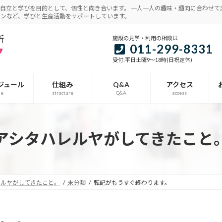
自立と学びを目的として、個性と向き合います。 一人一人の趣味・趣向に合わせて
インなど、学びと生産活動をサポートしています。
施設の見学・利用の相談は
011-299-8331
受付:平日土曜9～18時(日祝定休)
ジュール
仕組み
Q&A
アクセス
le
structure
Q&A
access
アシタハレルヤがしてきたこと
レルヤがしてきたこと。
未分類
転記がもうすぐ終わります。