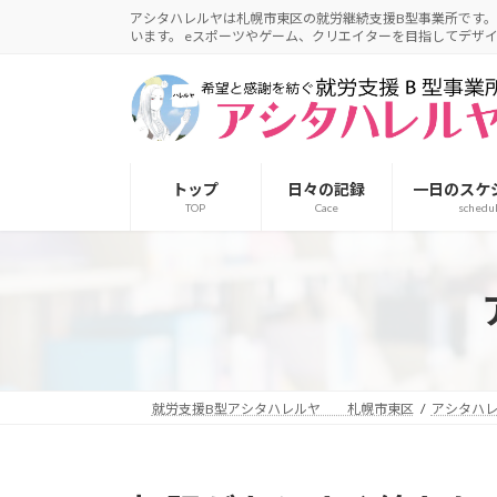
アシタハレルヤは札幌市東区の就労継続支援B型事業所です。
います。 eスポーツやゲーム、クリエイターを目指してデザ
トップ
日々の記録
一日のスケ
TOP
Cace
schedu
就労支援B型アシタハレルヤ 札幌市東区
アシタハ