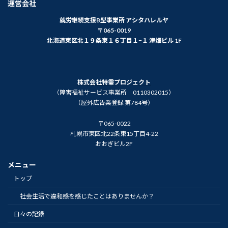
運営会社
就労継続支援B型事業所 アシタハレルヤ
〒065-0019
北海道東区北１９条東１６丁目１−１ 津畑ビル 1F
株式会社特需プロジェクト
（障害福祉サービス事業所 0110302015）
（屋外広告業登録 第784号）
〒065-0022
札幌市東区北22条東15丁目4-22
おおぎビル2F
メニュー
トップ
社会生活で違和感を感じたことはありませんか？
日々の記録