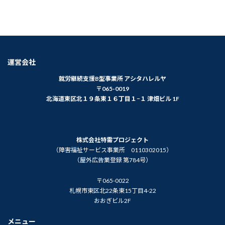
2026年6月1日
運営会社
就労継続支援B型事業所 アシタハレルヤ
〒065-0019
北海道東区北１９条東１６丁目１−１ 津畑ビル 1F
株式会社特需プロジェクト
（障害福祉サービス事業所 0110302015）
（屋外広告業登録 第784号）
〒065-0022
札幌市東区北22条東15丁目4-22
おおぎビル2F
メニュー