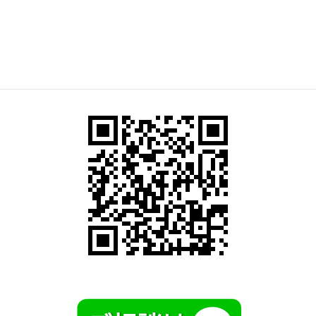
テレビ電話で遠隔の施設見学や相談会も実施しています。
QRコードか「友だち追加」ボタンをタップしていただくと担
当のLINEと繋がります。