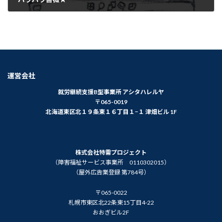
2026年6月25日
運営会社
就労継続支援B型事業所 アシタハレルヤ
〒065-0019
北海道東区北１９条東１６丁目１−１ 津畑ビル 1F
株式会社特需プロジェクト
（障害福祉サービス事業所 0110302015）
（屋外広告業登録 第784号）
〒065-0022
札幌市東区北22条東15丁目4-22
おおぎビル2F